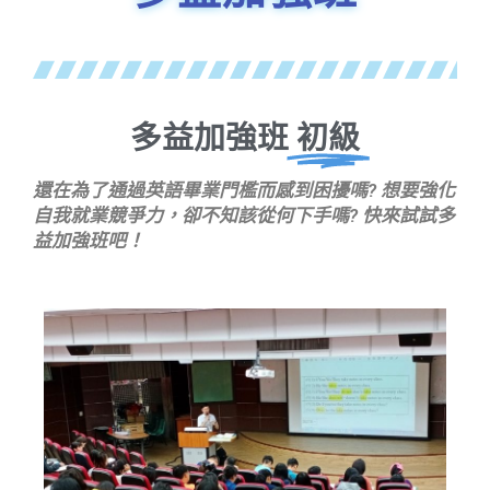
多益加強班
初級
還在為了通過英語畢業門檻而感到困擾嗎? 想要強化
自我就業競爭力，卻不知該從何下手嗎? 快來試試多
益加強班吧！