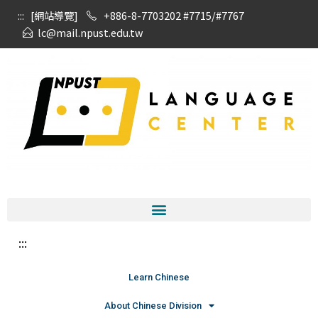
:::
[網站導覽]
+886-8-7703202 #7715/#7767
lc@mail.npust.edu.tw
:::
Learn Chinese
About Chinese Division