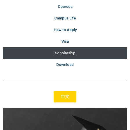
Courses
Campus Life
How to Apply
Visa
Scholarship
Download
中文