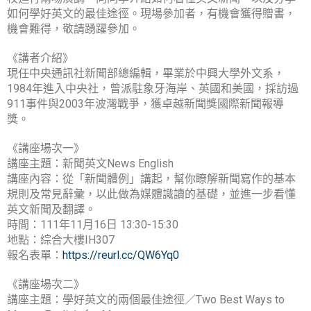
如何學好英文的最佳途徑。現場參加者，有機會獲得贈書，
機會難得，敬請踴躍參加。
《講者介紹》
現任中央通訊社新聞部總編輯，畢業於中興大學外文系，
1984年進入中央社，曾派駐象牙海岸、英國和美國，採訪過
911事件與2003年波灣戰爭，獲卓越新聞獎國際新聞報導
獎。
《講座場次一》
講座主題：新聞英文News English
講座內容：從「新聞體例」講起，幫你瞭解新聞寫作的基本
規則及常見辭彙，以此做為媒體識讀的基礎，並進一步看懂
英文新聞及翻譯。
時間：111年11月16日 13:30-15:30
地點：綜合大樓IH307
報名表單：
https://reurl.cc/QW6Yq0
《講座場次二》
講座主題：學好英文的兩個最佳途徑／Two Best Ways to