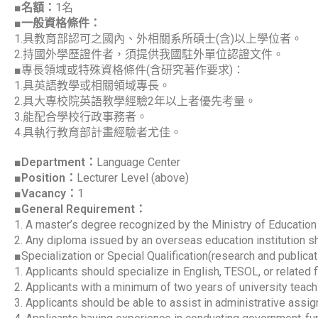
■名額：
1名
■
一般資格條件：
1.具教育部認可之國內、外相關系所碩士(含)以上學位者。
2.持國外學歷證件者，須提供我國駐外單位認證文件。
■專長領域或特殊資格條件(含研究著作要求)：
1.具英語教學或相關領域專長。
2.具大專校院英語教學經驗2年以上者優先考量。
3.能配合學校行政事務者。
4.具執行教育部計畫經驗者尤佳。
■
Department：
Language Center
■Position：
Lecturer Level (above)
■
Vacancy：
1
■
General Requirement：
1. A master’s degree recognized by the Ministry of Education of
2. Any diploma issued by an overseas education institution sh
■Specialization or Special Qualification(research and public
1. Applicants should specialize in English, TESOL, or related f
2. Applicants with a minimum of two years of university teach
3. Applicants should be able to assist in administrative assi