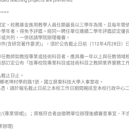
ded teaching projects are preferred.
====
規定，校務基金進用教學人員任期最長以三學年為限，且每年需
一學年者，得免予評鑑。經同一聘任單位連續二學年評鑑認定優
序或共列，一併送請學院辦理複審。
(含研究著作要求)」，須於公告截止日前（112年4月28日
專任教師如教授專業或技術科目者，應具備一年以上與任教領域
育部訂定公布「技專校院專業科目或技術科目之教師業界實務工
名截止日止。
內埔鄉老埤村學府路1號，國立屏東科技大學人事室收。
期為憑，請於報名截止日前之本校工作日期間親送至本校行政中心
。
/(專業領域)」；資格符合者由徵聘單位辦理後續審查事宜，不
求辦理)