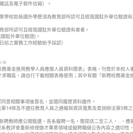
動電話及電子郵件信箱）。
畢業學校如係國外學歷須為教育部所認可且經我國駐外單位驗證
教育部所認可且經我國駐外單位驗證有案者。
我國駐外單位驗證)。
止日前之實務工作經驗始予採認）
※※
校務基金進用教學人員應徵人員資料簡表」表格，刊登於本校人
ome.php）最新消息、徵才求職區，請自行下載相關表格使用；其中有關「
認同意相關事項後簽名，並隨同履歷資料繳件。
第14條及不適任教育人員之通報與資訊蒐集及查詢辦法第5條
新聘教師應公開甄選，各系擬聘一名，需提送二至三人，…，應
經系教評會重新檢視徵才專業領域或擬聘職級公告內容之適切性