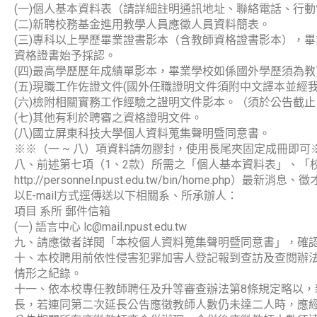
(一)個人基本資料表（請詳細註明通訊地址、聯絡電話、行
(二)新聘校務基金進用教學人員應徵人員資料簡表。
(三)專科以上學歷畢業證書影本（含教師資格證書影本），
資格證書始予採認。
(四)最高學歷歷年成績單影本，畢業學校如係國外學歷須為
(五)現職工作佐證文件(國外任職證明文件須附中文譯本並經
(六)檢附相關實務工作經驗之證明文件影本。（須於公告截
(七)其他有利於聘審之資格證明文件。
(八)國立屏東科技大學個人資料蒐集聲明暨同意書。
※※（一 ~ 八）項資料請勿膠封，使用長尾夾固定成冊即可
八、前述第七項（1、2款）所需之「個人基本資料表」、「
http://personnel.npust.edu.tw/bin/h
以E-mail方式逕傳送以下相關系、所承辦人：
項目 系所 郵件信箱
(一) 語言中心 lc@mail.npust.edu.tw
九、請應徵者詳閱「本校個人資料蒐集聲明暨同意書」，確
十、本校聘用前依性侵害犯罪加害人登記報到查訪及查閱辦法
情形之紀錄。
十一、依本校專任教師聘任及升等審查辦法第8條規定略以，
長，若連同第二次延長公告應徵教師人數仍未達二人時，應