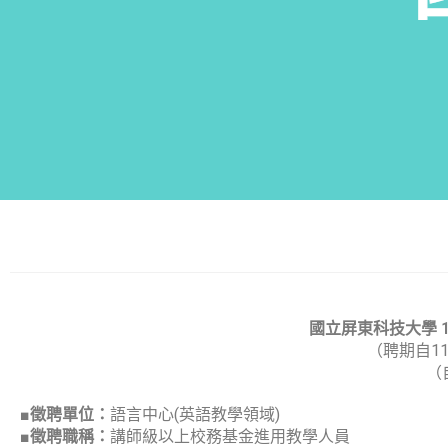
國立屏東科技大學 
（聘期自1
（
■
徵聘單位：
語言中心(英語教學領域)
■
徵聘職稱：
講師級以上校務基金進用教學人員