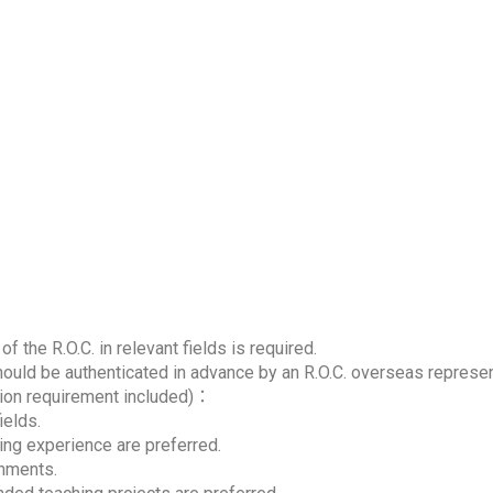
 the R.O.C. in relevant fields is required.
ould be authenticated in advance by an R.O.C. overseas represent
ation requirement included)：
ields.
ing experience are preferred.
gnments.