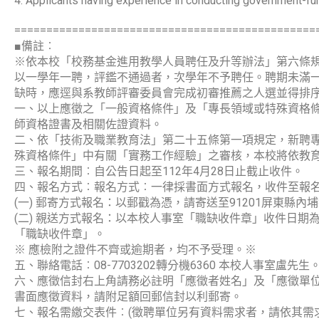
4. Applicants having experience in conducting government-fun
===============================================
■備註︰
※依本校「校務基金進用教學人員聘任及升等辦法」第六條
以一學年一聘，評鑑不通過者，次學年不予聘任。聘期未滿
缺時，應逕與系教師評審委員會完成初審推薦之人選並得排
一、以上應徵之「一般資格條件」及「專長領域或特殊資格條件
師資格證書及相關佐證資料。
二、依「技術及職業教育法」第二十五條第一項規定，新聘
殊資格條件」中有關「實務工作經驗」之審核，本校將依教
三、報名期間︰自公告日起至112年4月28日止截止收件。
四、報名方式︰報名方式︰一律採書面方式報名，收件至報
(一) 郵寄方式報名：以郵戳為憑，請寄送至91201屏東縣
(二) 親送方式報名：以本校人事室「職缺收件章」收件日
「職缺收件章」。
※ 應檢附之證件不齊或逾期者，均不予受理。※
五、聯絡電話︰08-7703202轉分機6360 本校人事室盧先生
六、應徵信封右上角請務必註明「應徵者姓名」及「應徵單位
書面應徵資料，請附足額回郵信封以利郵寄。
七、報名需繳交表件︰(徵聘單位另有資料需求者，請依其需