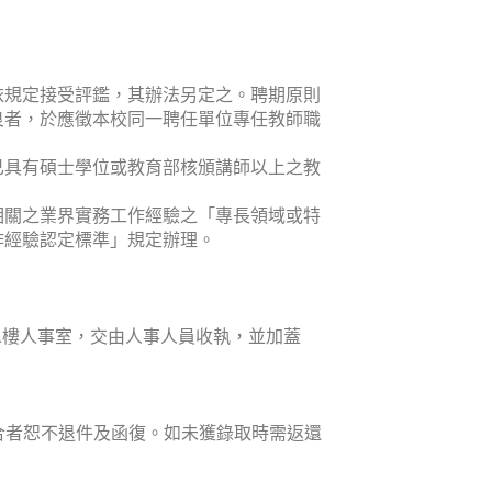
依規定接受評鑑，其辦法另定之。聘期原則
良者，於應徵本校同一聘任單位專任教師職
）已具有碩士學位或教育部核頒講師以上之教
相關之業界實務工作經驗之「專長領域或特
作經驗認定標準」規定辦理。
二樓人事室，交由人事人員收執，並加蓋
合者恕不退件及函復。如未獲錄取時需返還